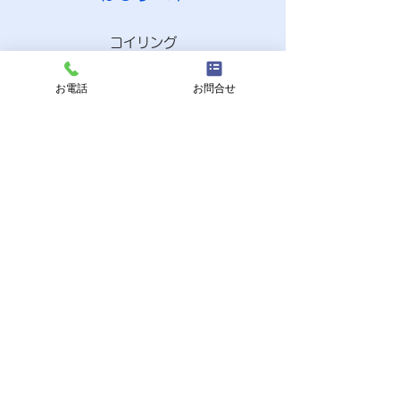
コイリング
↓
低温焼鈍
お電話
お問合せ
↓
アームの端末曲げ等
↓
修正
↓
低温焼鈍
↓
防錆剤添付・メッキ等表面処理
（※使用する材質や種類によって行わない工
程もあります。それによって大量生産やコス
トダウンができる場合もございますので、お
気軽にお問合せください。１個からの製造に
も対応いたします。）
CONTACT